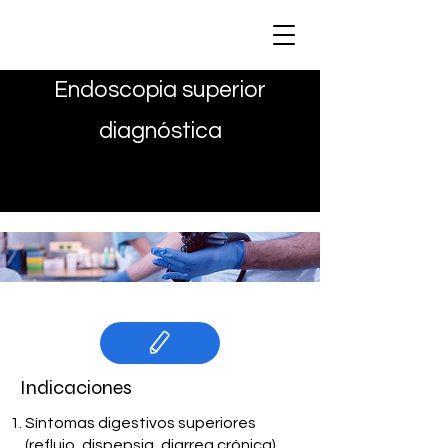
MAYA CLINIC
Endoscopia superior
diagnóstica
Indicaciones
​Síntomas digestivos superiores
(reflujo, dispepsia, diarrea crónica)