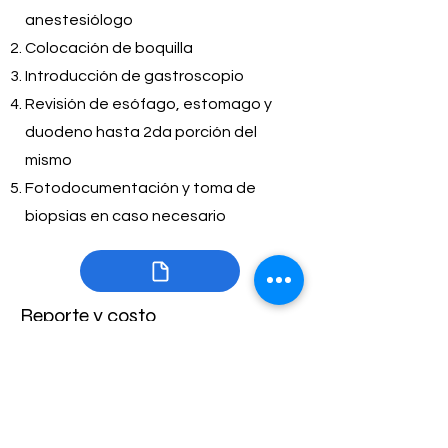
anestesiólogo
Colocación de boquilla
Introducción de gastroscopio
Revisión de esófago, estomago y
duodeno hasta 2da porción del
mismo
Fotodocumentación y toma de
biopsias en caso necesario
Reporte y costo
Entrega de resultado impreso
Costo: 6,000 pesos mexicanos
Costo de patología en caso de toma
de biopsias 1000 pesos mexicanos